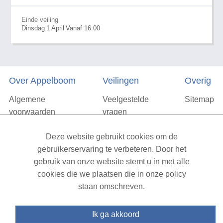
Einde veiling
Dinsdag
1
April
Vanaf 16:00
Over Appelboom
Veilingen
Overig
Algemene
Veelgestelde
Sitemap
voorwaarden
vragen
Privacyverklaring
Deze website gebruikt cookies om de
Vacatures
gebruikerservaring te verbeteren. Door het
gebruik van onze website stemt u in met alle
Contact
cookies die we plaatsen die in onze policy
staan omschreven.
XML Sitemap
| All rights reserved v1.7.6 (NAD-WEB-1)
Ik ga akkoord