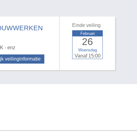
Einde veiling
E BOUWWERKEN
Februari
26
K - enz
Woensdag
Vanaf 15:00
jk veilinginformatie