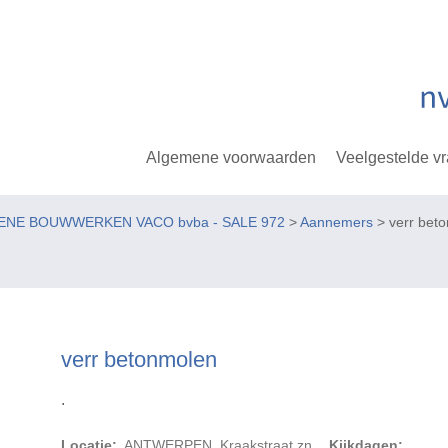
Algemene voorwaarden
Veelgestelde v
GEMENE BOUWWERKEN VACO bvba - SALE 972
>
Aannemers
> verr bet
verr betonmolen
.
Locatie:
ANTWERPEN, Kraakstraat zn
Kijkdagen: