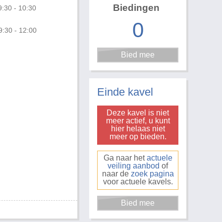
Biedingen
:30 - 10:30
0
9:30 - 12:00
Einde kavel
Deze kavel is niet
meer actief, u kunt
hier helaas niet
meer op bieden.
Ga naar het
actuele
veiling aanbod
of
naar de
zoek pagina
voor actuele kavels.