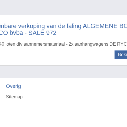
enbare verkoping van de faling ALGEMEN
CO bvba - SALE 972
40 loten div aannemersmateriaal - 2x aanhangwagens DE RYC
Beki
Overig
Sitemap