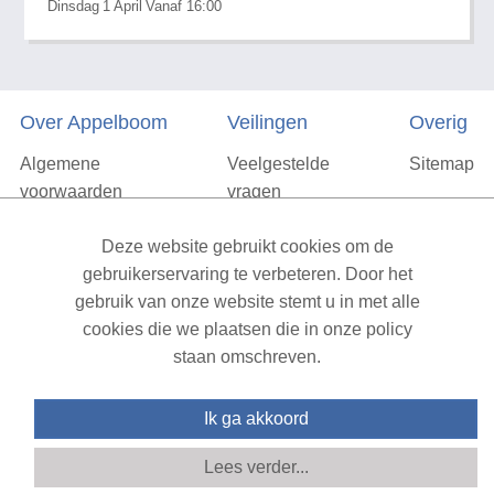
Dinsdag
1
April
Vanaf 16:00
Over Appelboom
Veilingen
Overig
Algemene
Veelgestelde
Sitemap
voorwaarden
vragen
Privacyverklaring
Deze website gebruikt cookies om de
Vacatures
gebruikerservaring te verbeteren. Door het
gebruik van onze website stemt u in met alle
Contact
cookies die we plaatsen die in onze policy
staan omschreven.
XML Sitemap
| All rights reserved v1.7.6 (NAD-WEB-1)
Ik ga akkoord
Lees verder...