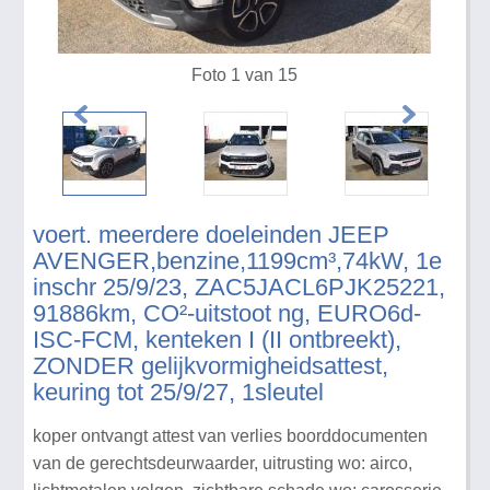
Foto 1 van 15
voert. meerdere doeleinden JEEP
AVENGER,benzine,1199cm³,74kW, 1e
inschr 25/9/23, ZAC5JACL6PJK25221,
91886km, CO²-uitstoot ng, EURO6d-
ISC-FCM, kenteken I (II ontbreekt),
ZONDER gelijkvormigheidsattest,
keuring tot 25/9/27, 1sleutel
koper ontvangt attest van verlies boorddocumenten
van de gerechtsdeurwaarder, uitrusting wo: airco,