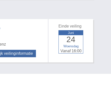
Einde veiling
D
Juni
24
 enz
Woensdag
Vanaf 16:00
jk veilinginformatie