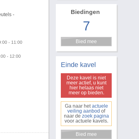
Biedingen
utels -
7
:00 - 11:00
Foto 3 van 14
:00 - 12:00
Einde kavel
Deze kavel is niet
meer actief, u kunt
hier helaas niet
meer op bieden.
Ga naar het
actuele
veiling aanbod
of
naar de
zoek pagina
voor actuele kavels.