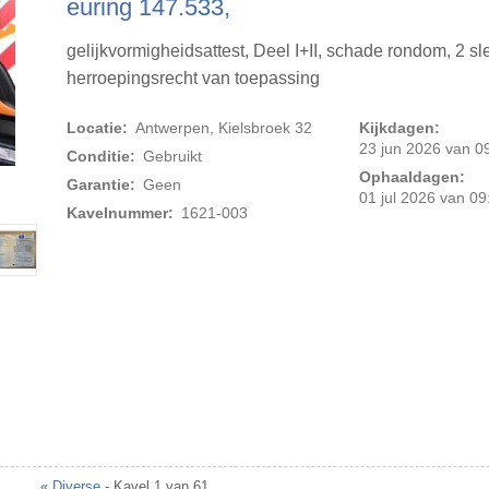
euring 147.533,
gelijkvormigheidsattest, Deel I+II, schade rondom, 2 sle
herroepingsrecht van toepassing
Locatie:
Antwerpen, Kielsbroek 32
Kijkdagen:
23 jun 2026 van 09
Conditie:
Gebruikt
Ophaaldagen:
Garantie:
Geen
Foto 2 van 14
01 jul 2026 van 09
Kavelnummer:
1621-003
« Diverse
- Kavel 1 van 61