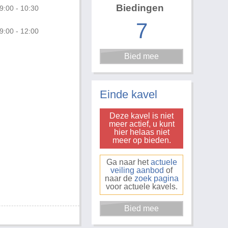
Biedingen
9:00 - 10:30
7
9:00 - 12:00
Foto 3 van 3
Einde kavel
Deze kavel is niet
meer actief, u kunt
hier helaas niet
meer op bieden.
Ga naar het
actuele
veiling aanbod
of
naar de
zoek pagina
voor actuele kavels.