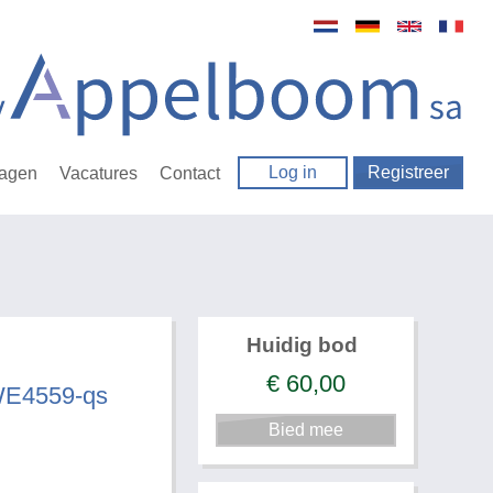
Log in
Registreer
ragen
Vacatures
Contact
Huidig bod
€
60,00
WE4559-qs