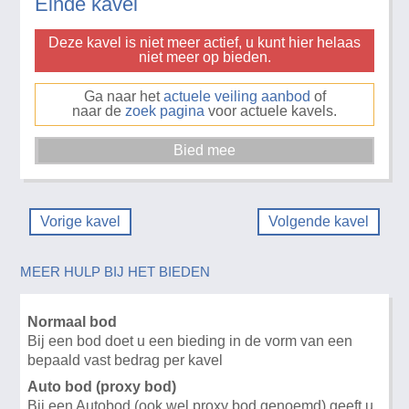
Einde kavel
Deze kavel is niet meer actief, u kunt hier helaas
niet meer op bieden.
Ga naar het
actuele veiling aanbod
of
naar de
zoek pagina
voor actuele kavels.
Vorige kavel
Volgende kavel
MEER HULP BIJ HET BIEDEN
Normaal bod
Bij een bod doet u een bieding in de vorm van een
bepaald vast bedrag per kavel
Auto bod (proxy bod)
Bij een Autobod (ook wel proxy bod genoemd) geeft u