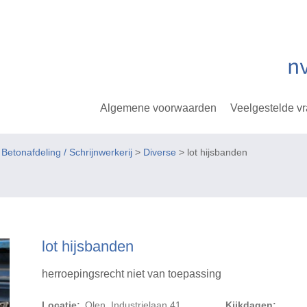
Algemene voorwaarden
Veelgestelde v
tonafdeling / Schrijnwerkerij
>
Diverse
> lot hijsbanden
lot hijsbanden
herroepingsrecht niet van toepassing
Locatie:
Olen, Industrielaan 41
Kijkdagen: