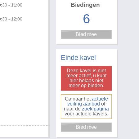
Biedingen
:30 - 11:00
6
:30 - 12:00
Foto 3 van 4
Einde kavel
Deze kavel is niet
meer actief, u kunt
hier helaas niet
meer op bieden.
Ga naar het
actuele
veiling aanbod
of
naar de
zoek pagina
voor actuele kavels.