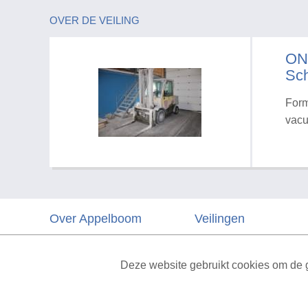
OVER DE VEILING
ON
Sch
Form
vacu
Over Appelboom
Veilingen
Algemene voorwaarden
Veelgestelde vragen
Deze website gebruikt cookies om de g
Privacyverklaring
Vacatures