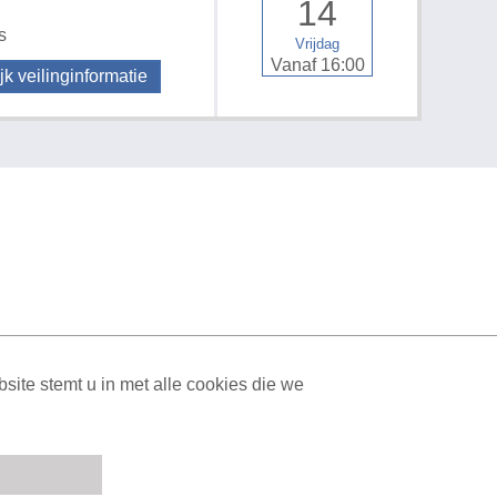
14
s
Vrijdag
Vanaf 16:00
jk veilinginformatie
ML Sitemap
| All rights reserved v1.7.6 (NAD-WEB-2)
ite stemt u in met alle cookies die we