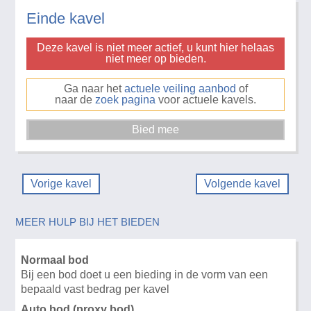
Einde kavel
Deze kavel is niet meer actief, u kunt hier helaas
niet meer op bieden.
Ga naar het
actuele veiling aanbod
of
naar de
zoek pagina
voor actuele kavels.
Vorige kavel
Volgende kavel
MEER HULP BIJ HET BIEDEN
Normaal bod
Bij een bod doet u een bieding in de vorm van een
bepaald vast bedrag per kavel
Auto bod (proxy bod)