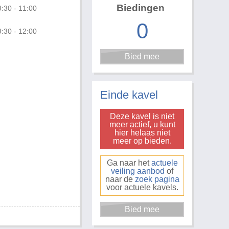
Biedingen
:30 - 11:00
0
:30 - 12:00
Einde kavel
Deze kavel is niet
meer actief, u kunt
hier helaas niet
meer op bieden.
Ga naar het
actuele
veiling aanbod
of
naar de
zoek pagina
voor actuele kavels.