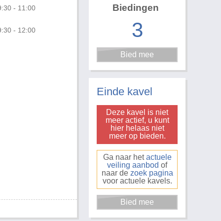
Biedingen
:30 - 11:00
3
:30 - 12:00
Einde kavel
Deze kavel is niet
meer actief, u kunt
hier helaas niet
meer op bieden.
Ga naar het
actuele
veiling aanbod
of
naar de
zoek pagina
voor actuele kavels.