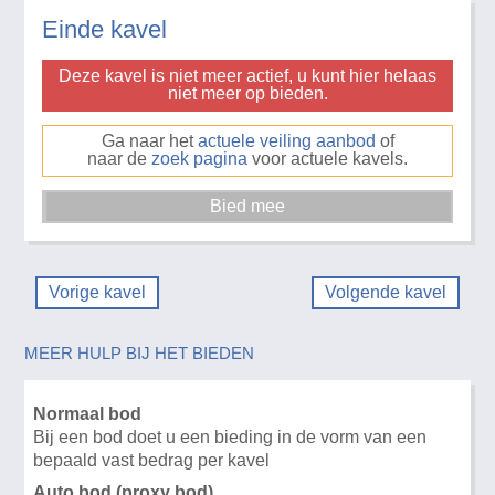
Einde kavel
Deze kavel is niet meer actief, u kunt hier helaas
niet meer op bieden.
Ga naar het
actuele veiling aanbod
of
naar de
zoek pagina
voor actuele kavels.
Vorige kavel
Volgende kavel
MEER HULP BIJ HET BIEDEN
Normaal bod
Bij een bod doet u een bieding in de vorm van een
bepaald vast bedrag per kavel
Auto bod (proxy bod)