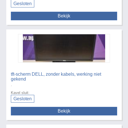
Gesloten
Bekijk
tft-scherm DELL, zonder kabels, werking niet
gekend
.
Kavel sluit:
Gesloten
Bekijk