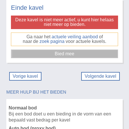
Einde kavel
Deze kavel is niet meer actief, u kunt hier helaas
niet meer op bieden.
Ga naar het
actuele veiling aanbod
of
naar de
zoek pagina
voor actuele kavels.
Vorige kavel
Volgende kavel
MEER HULP BIJ HET BIEDEN
Normaal bod
Bij een bod doet u een bieding in de vorm van een
bepaald vast bedrag per kavel
Auto bod (proxy bod)