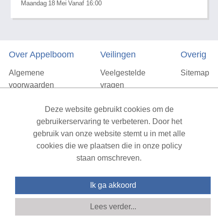
Maandag
18
Mei
Vanaf 16:00
Over Appelboom
Veilingen
Overig
Algemene
Veelgestelde
Sitemap
voorwaarden
vragen
Privacyverklaring
Deze website gebruikt cookies om de
Vacatures
gebruikerservaring te verbeteren. Door het
gebruik van onze website stemt u in met alle
Contact
cookies die we plaatsen die in onze policy
staan omschreven.
XML Sitemap
| All rights reserved v1.7.6 (NAD-WEB-2)
Ik ga akkoord
Lees verder...