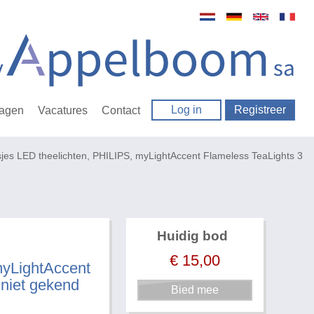
Log in
Registreer
ragen
Vacatures
Contact
jes LED theelichten, PHILIPS, myLightAccent Flameless TeaLights 3
Huidig bod
€
15,00
myLightAccent
 niet gekend