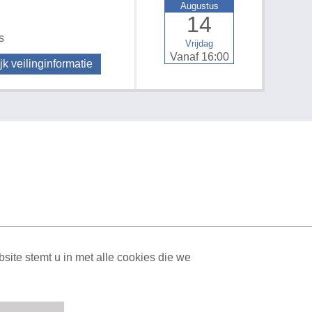
Augustus
14
s
Vrijdag
Vanaf 16:00
jk veilinginformatie
ML Sitemap
| All rights reserved v1.7.6 (NAD-WEB-1)
ite stemt u in met alle cookies die we