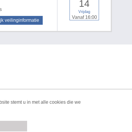
14
s
Vrijdag
Vanaf 16:00
jk veilinginformatie
ML Sitemap
| All rights reserved v1.7.6 (NAD-WEB-1)
ite stemt u in met alle cookies die we