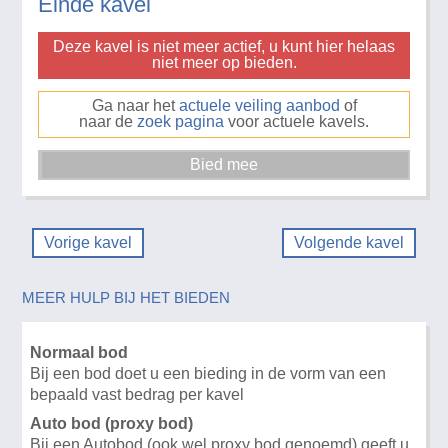
Einde kavel
Deze kavel is niet meer actief, u kunt hier helaas
niet meer op bieden.
Ga naar het
actuele veiling aanbod
of
naar de
zoek pagina
voor actuele kavels.
Vorige kavel
Volgende kavel
MEER HULP BIJ HET BIEDEN
Normaal bod
Bij een bod doet u een bieding in de vorm van een
bepaald vast bedrag per kavel
Auto bod (proxy bod)
Bij een Autobod (ook wel proxy bod genoemd) geeft u