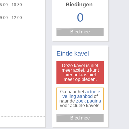
Biedingen
5:00 - 16:30
0
9:00 - 12:00
Foto 1 van 2
Einde kavel
Deze kavel is niet
meer actief, u kunt
hier helaas niet
meer op bieden.
Ga naar het
actuele
veiling aanbod
of
naar de
zoek pagina
voor actuele kavels.