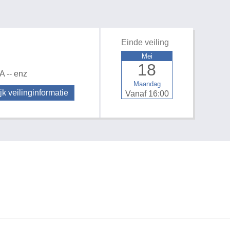
Einde veiling
Mei
18
A -- enz
Maandag
jk veilinginformatie
Vanaf 16:00