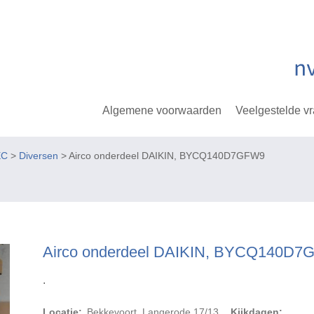
Algemene voorwaarden
Veelgestelde v
EC
>
Diversen
> Airco onderdeel DAIKIN, BYCQ140D7GFW9
Airco onderdeel DAIKIN, BYCQ140D
.
Locatie:
Bekkevoort, Langerode 17/13
Kijkdagen: