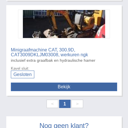
Minigraafmachine CAT, 300.9D,
CAT3009DKLJM03008, werkuren ngk
inclusief extra graafbak en hydraulische hamer
Kavel sluit:
Gesloten
Bekijk
<
1
>
Nog geen klant?