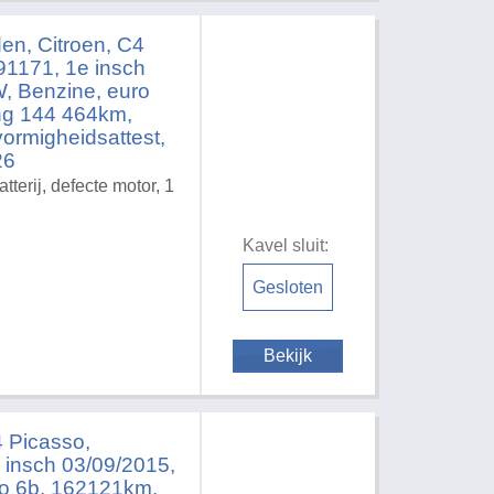
en, Citroen, C4
171, 1e insch
, Benzine, euro
ing 144 464km,
kvormigheidsattest,
26
tterij, defecte motor, 1
Kavel sluit:
Gesloten
Bekijk
Picasso,
nsch 03/09/2015,
ro 6b, 162121km,