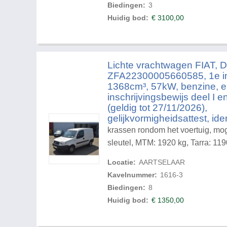
Biedingen:
3
Huidig bod:
€
3100,00
Lichte vrachtwagen FIAT, 
ZFA22300005660585, 1e in
1368cm³, 57kW, benzine, e
inschrijvingsbewijs deel I e
(geldig tot 27/11/2026),
gelijkvormigheidsattest, iden
krassen rondom het voertuig, mogel
sleutel, MTM: 1920 kg, Tarra: 119
Locatie:
AARTSELAAR
Kavelnummer:
1616-3
Biedingen:
8
Huidig bod:
€
1350,00