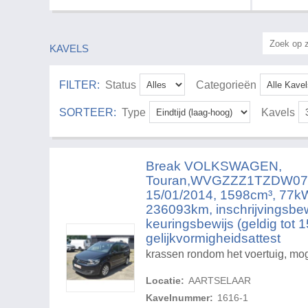
KAVELS
FILTER:
Status
Categorieën
SORTEER:
Type
Kavels
Break VOLKSWAGEN,
Touran,WVGZZZ1TZDW0703
15/01/2014, 1598cm³, 77kW,
236093km, inschrijvingsbewij
keuringsbewijs (geldig tot 
gelijkvormigheidsattest
krassen rondom het voertuig, mogel
Locatie:
AARTSELAAR
Kavelnummer:
1616-1