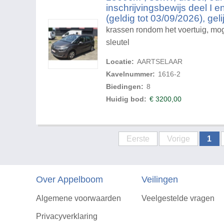
inschrijvingsbewijs deel I e
(geldig tot 03/09/2026), gel
krassen rondom het voertuig, mogel
sleutel
Locatie:
AARTSELAAR
Kavelnummer:
1616-2
Biedingen:
8
Huidig bod:
€
3200,00
Eerste
Vorige
1
Over Appelboom
Veilingen
Algemene voorwaarden
Veelgestelde vragen
Privacyverklaring