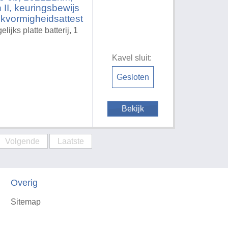
n II, keuringsbewijs
ijkvormigheidsattest
ijks platte batterij, 1
Kavel sluit:
Gesloten
Bekijk
Volgende
Laatste
Overig
Sitemap