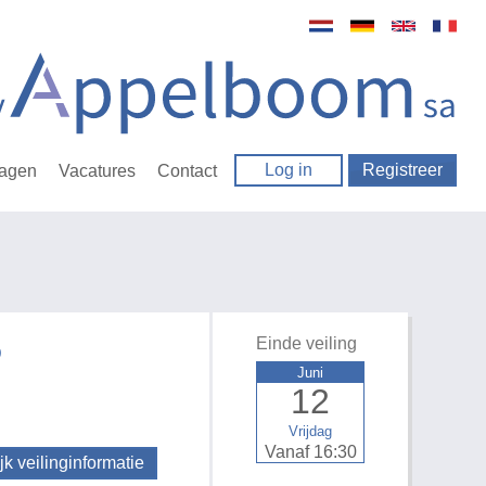
Log in
Registreer
ragen
Vacatures
Contact
Einde veiling
D
Juni
12
Vrijdag
Vanaf 16:30
jk veilinginformatie