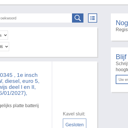
Nog
Regist
Blij
Schrij
hoogt
45 , 1e insch
 diesel, euro 5,
s deel I en II,
15/01/2027),
ijks platte batterij
Kavel sluit:
Gesloten