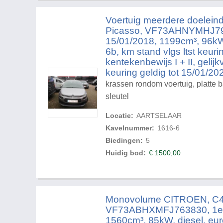
Voertuig meerdere doeleind
Picasso, VF73AHNYMHJ791
15/01/2018, 1199cm³, 96kW
6b, km stand vlgs ltst keur
kentekenbewijs I + II, gelij
keuring geldig tot 15/01/20
krassen rondom voertuig, platte ba
sleutel
Locatie:
AARTSELAAR
Kavelnummer:
1616-6
Biedingen:
5
Huidig bod:
€
1500,00
Monovolume CITROEN, C4 
VF73ABHXMFJ763830, 1e i
1560cm³, 85kW, diesel, eu