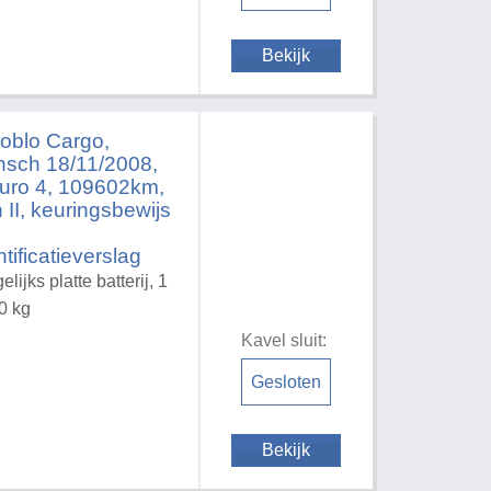
Bekijk
Doblo Cargo,
sch 18/11/2008,
uro 4, 109602km,
n II, keuringsbewijs
tificatieverslag
ijks platte batterij, 1
0 kg
Kavel sluit:
Gesloten
Bekijk