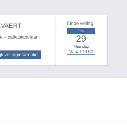
Einde veiling
EVAERT
Juni
29
 -- palletstapelaar -
Maandag
Vanaf 16:00
jk veilinginformatie