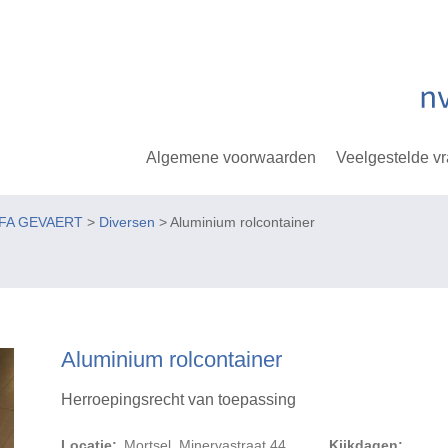
Algemene voorwaarden
Veelgestelde v
GFA GEVAERT
>
Diversen
> Aluminium rolcontainer
Aluminium rolcontainer
Herroepingsrecht van toepassing
Locatie:
Mortsel, Minervastraat 44
Kijkdagen: