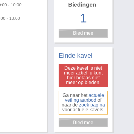
Biedingen
:00 - 10:00
1
:00 - 13:00
Foto 1 van 2
Einde kavel
Deze kavel is niet
meer actief, u kunt
hier helaas niet
meer op bieden.
Ga naar het
actuele
veiling aanbod
of
naar de
zoek pagina
voor actuele kavels.