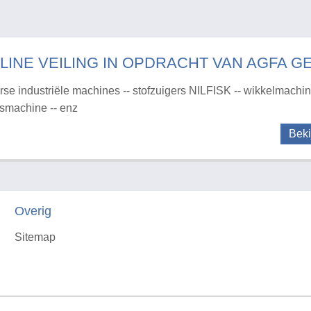
LINE VEILING IN OPDRACHT VAN AGFA G
rse industriële machines -- stofzuigers NILFISK -- wikkelmachine
rsmachine -- enz
Beki
Overig
Sitemap