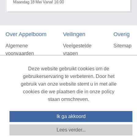
Maandag
18
Mei
Vanaf 16:00
Over Appelboom
Veilingen
Overig
Algemene
Veelgestelde
Sitemap
voorwaarden
vragen
Privacyverklaring
Deze website gebruikt cookies om de
Vacatures
gebruikerservaring te verbeteren. Door het
gebruik van onze website stemt u in met alle
Contact
cookies die we plaatsen die in onze policy
staan omschreven.
XML Sitemap
| All rights reserved v1.7.6 (NAD-WEB-2)
Ik ga akkoord
Lees verder...