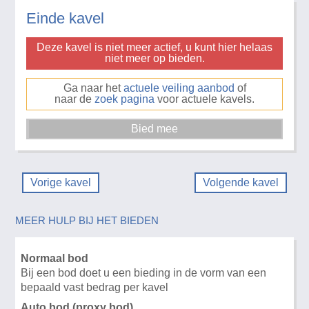
Einde kavel
Deze kavel is niet meer actief, u kunt hier helaas
niet meer op bieden.
Ga naar het
actuele veiling aanbod
of
naar de
zoek pagina
voor actuele kavels.
Vorige kavel
Volgende kavel
MEER HULP BIJ HET BIEDEN
Normaal bod
Bij een bod doet u een bieding in de vorm van een
bepaald vast bedrag per kavel
Auto bod (proxy bod)