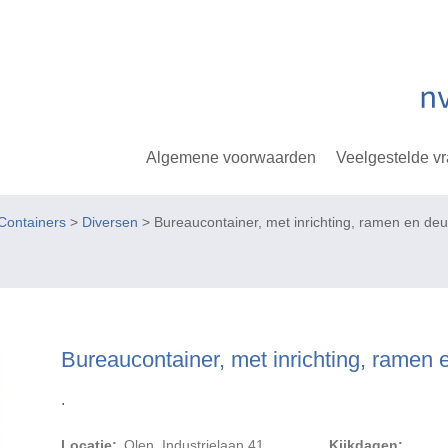
Algemene voorwaarden
Veelgestelde v
ontainers
>
Diversen
> Bureaucontainer, met inrichting, ramen en deu
Bureaucontainer, met inrichting, ramen 
.
Locatie:
Olen, Industrielaan 41
Kijkdagen: