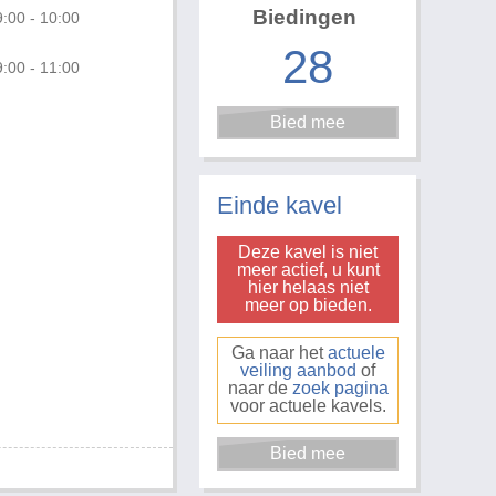
Biedingen
:00 - 10:00
28
:00 - 11:00
Foto 3 van 4
Einde kavel
Deze kavel is niet
meer actief, u kunt
hier helaas niet
meer op bieden.
Ga naar het
actuele
veiling aanbod
of
naar de
zoek pagina
voor actuele kavels.