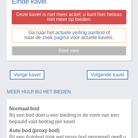
Einde kavel
Deze kavel is niet meer actief, u kunt hier helaas
niet meer op bieden.
Ga naar het
actuele veiling aanbod
of
naar de
zoek pagina
voor actuele kavels.
Vorige kavel
Volgende kavel
MEER HULP BIJ HET BIEDEN
Normaal bod
Bij een bod doet u een bieding in de vorm van een
bepaald vast bedrag per kavel
Auto bod (proxy bod)
Bij een Autobod (ook wel proxy bod genoemd) geeft u