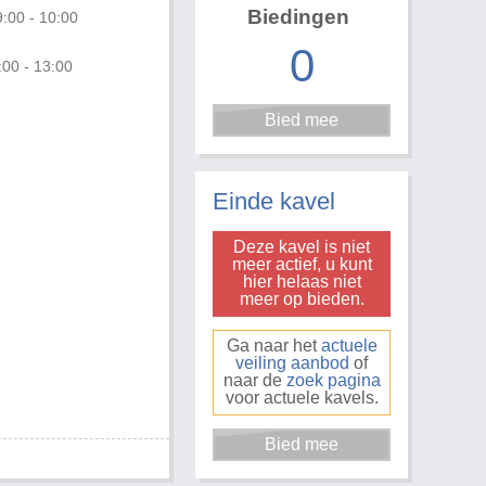
Biedingen
:00 - 10:00
0
:00 - 13:00
Foto 3 van 3
Einde kavel
Deze kavel is niet
meer actief, u kunt
hier helaas niet
meer op bieden.
Ga naar het
actuele
veiling aanbod
of
naar de
zoek pagina
voor actuele kavels.