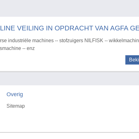
LINE VEILING IN OPDRACHT VAN AGFA G
rse industriële machines -- stofzuigers NILFISK -- wikkelmachine
rsmachine -- enz
Beki
Overig
Sitemap