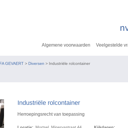
Algemene voorwaarden
Veelgestelde v
GFA GEVAERT
>
Diversen
> Industriële rolcontainer
Industriële rolcontainer
Herroepingsrecht van toepassing
Locatie:
Mortsel, Minervastraat 44
Kijkdagen: