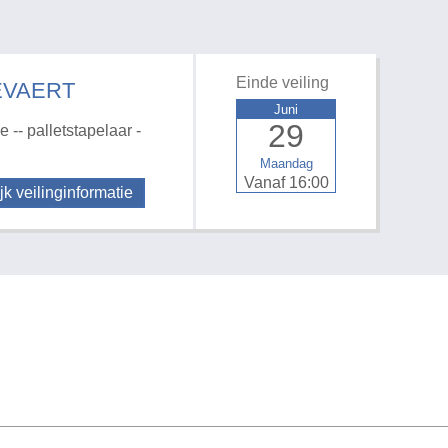
Einde veiling
EVAERT
Juni
29
 -- palletstapelaar -
Maandag
Vanaf 16:00
jk veilinginformatie