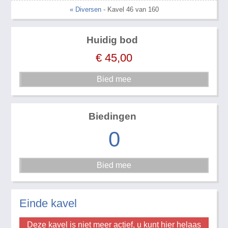
« Diversen
- Kavel 46 van 160
Huidig bod
€
45,00
Biedingen
0
Einde kavel
Deze kavel is niet meer actief, u kunt hier helaas