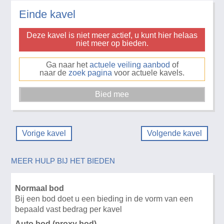
Einde kavel
Deze kavel is niet meer actief, u kunt hier helaas
niet meer op bieden.
Ga naar het
actuele veiling aanbod
of
naar de
zoek pagina
voor actuele kavels.
Vorige kavel
Volgende kavel
MEER HULP BIJ HET BIEDEN
Normaal bod
Bij een bod doet u een bieding in de vorm van een
bepaald vast bedrag per kavel
Auto bod (proxy bod)