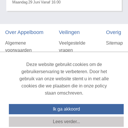
Maandag
29
Juni
Vanaf 16:00
Over Appelboom
Veilingen
Overig
Algemene
Veelgestelde
Sitemap
voorwaarden
vragen
Privacyverklaring
Deze website gebruikt cookies om de
Vacatures
gebruikerservaring te verbeteren. Door het
gebruik van onze website stemt u in met alle
Contact
cookies die we plaatsen die in onze policy
staan omschreven.
XML Sitemap
| All rights reserved v1.7.6 (NAD-WEB-2)
Ik ga akkoord
Lees verder...