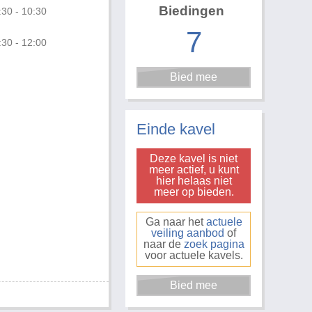
Biedingen
:30 - 10:30
7
:30 - 12:00
Foto 1 van 2
Einde kavel
Deze kavel is niet
meer actief, u kunt
hier helaas niet
meer op bieden.
Ga naar het
actuele
veiling aanbod
of
naar de
zoek pagina
voor actuele kavels.