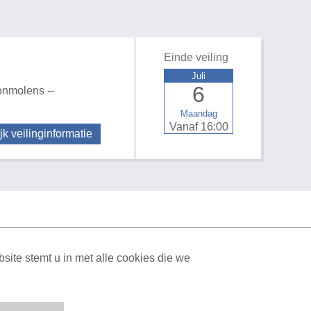
Einde veiling
Juli
6
onmolens --
Maandag
Vanaf 16:00
jk veilinginformatie
ite stemt u in met alle cookies die we