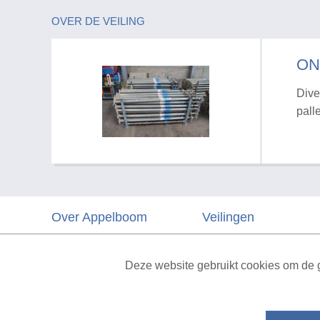
OVER DE VEILING
ON
Dive
pall
Over Appelboom
Veilingen
Algemene voorwaarden
Veelgestelde vragen
Deze website gebruikt cookies om de g
Privacyverklaring
Vacatures