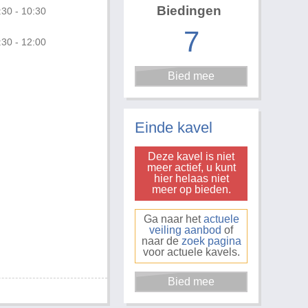
Biedingen
:30 - 10:30
7
:30 - 12:00
Foto 1 van 2
Einde kavel
Deze kavel is niet
meer actief, u kunt
hier helaas niet
meer op bieden.
Ga naar het
actuele
veiling aanbod
of
naar de
zoek pagina
voor actuele kavels.