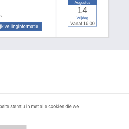
Augustus
14
s
Vrijdag
Vanaf 16:00
jk veilinginformatie
ML Sitemap
| All rights reserved v1.7.6 (NAD-WEB-2)
ite stemt u in met alle cookies die we