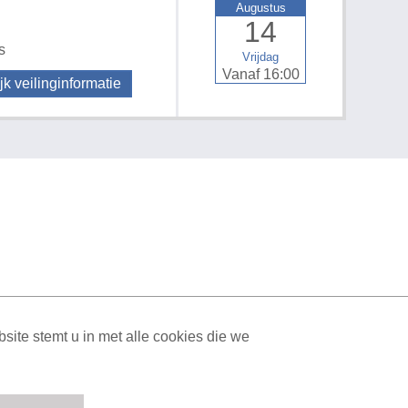
Augustus
14
s
Vrijdag
Vanaf 16:00
jk veilinginformatie
ML Sitemap
| All rights reserved v1.7.6 (NAD-WEB-2)
ite stemt u in met alle cookies die we