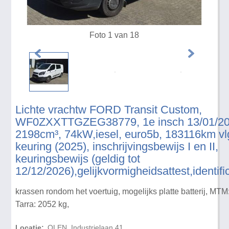
Foto 1 van 18
Lichte vrachtw FORD Transit Custom,
WF0ZXXTTGZEG38779, 1e insch 13/01/20
2198cm³, 74kW,iesel, euro5b, 183116km vlg
keuring (2025), inschrijvingsbewijs I en II,
keuringsbewijs (geldig tot
12/12/2026),gelijkvormigheidsattest,identifi
krassen rondom het voertuig, mogelijks platte batterij, MTM
Tarra: 2052 kg,
Locatie:
OLEN, Industrielaan 41