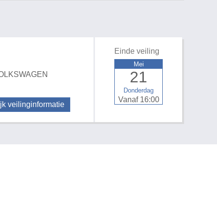
Einde veiling
Mei
21
ns VOLKSWAGEN
Donderdag
Vanaf 16:00
jk veilinginformatie