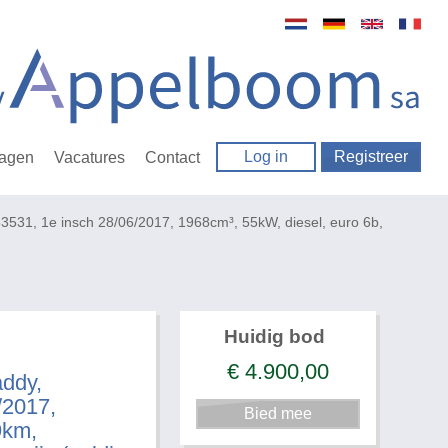
Log in
Registreer
ragen
Vacatures
Contact
, 1e insch 28/06/2017, 1968cm³, 55kW, diesel, euro 6b,
Huidig bod
€
4.900,00
ddy,
2017,
9km,