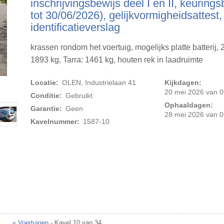
inschrijvingsbewijs deel I en II, keurings
tot 30/06/2026), gelijkvormigheidsattest,
identificatieverslag
krassen rondom het voertuig, mogelijks platte batterij, 
1893 kg, Tarra: 1461 kg, houten rek in laadruimte
Locatie:
OLEN, Industrielaan 41
Kijkdagen:
Foto 2 van 20
20 mei 2026 van 0
Conditie:
Gebruikt
Ophaaldagen:
Garantie:
Geen
28 mei 2026 van 0
Kavelnummer:
1587-10
« Voertuigen
- Kavel 10 van 34