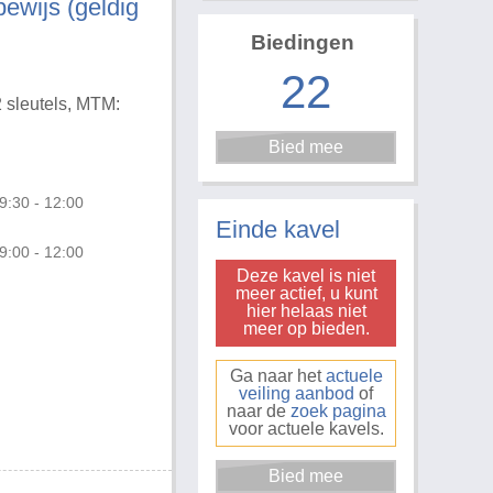
bewijs (geldig
Biedingen
22
2 sleutels, MTM:
Foto 3 van 20
9:30 - 12:00
Einde kavel
9:00 - 12:00
Deze kavel is niet
meer actief, u kunt
hier helaas niet
meer op bieden.
Ga naar het
actuele
veiling aanbod
of
naar de
zoek pagina
voor actuele kavels.