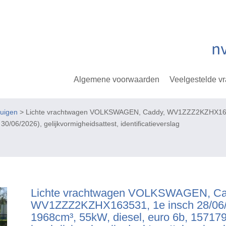
Algemene voorwaarden
Veelgestelde v
tuigen
> Lichte vrachtwagen VOLKSWAGEN, Caddy, WV1ZZZ2KZHX163531
 30/06/2026), gelijkvormigheidsattest, identificatieverslag
Lichte vrachtwagen VOLKSWAGEN, Ca
WV1ZZZ2KZHX163531, 1e insch 28/06/
1968cm³, 55kW, diesel, euro 6b, 15717