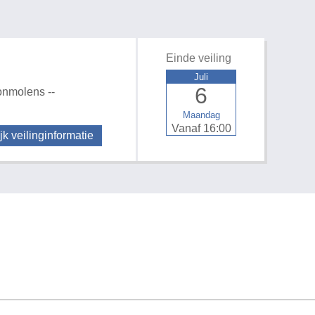
Einde veiling
Juli
6
onmolens --
Maandag
Vanaf 16:00
jk veilinginformatie