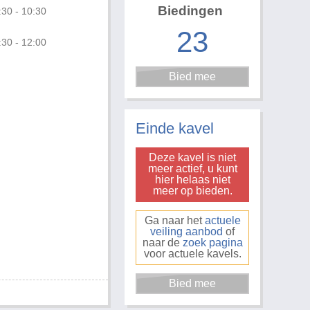
Biedingen
:30 - 10:30
23
:30 - 12:00
Foto 3 van 3
Einde kavel
Deze kavel is niet
meer actief, u kunt
hier helaas niet
meer op bieden.
Ga naar het
actuele
veiling aanbod
of
naar de
zoek pagina
voor actuele kavels.