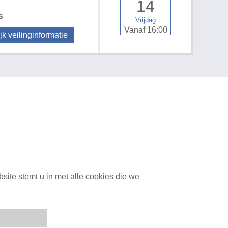
14
s
Vrijdag
Vanaf 16:00
jk veilinginformatie
ML Sitemap
| All rights reserved v1.7.6 (NAD-WEB-2)
ite stemt u in met alle cookies die we