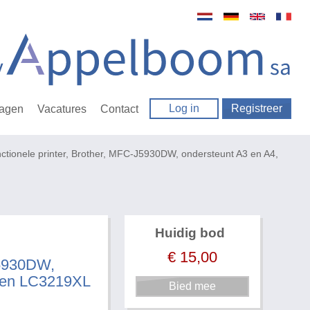
Log in
Registreer
ragen
Vacatures
Contact
nctionele printer, Brother, MFC-J5930DW, ondersteunt A3 en A4,
Huidig bod
€
15,00
J5930DW,
7 en LC3219XL