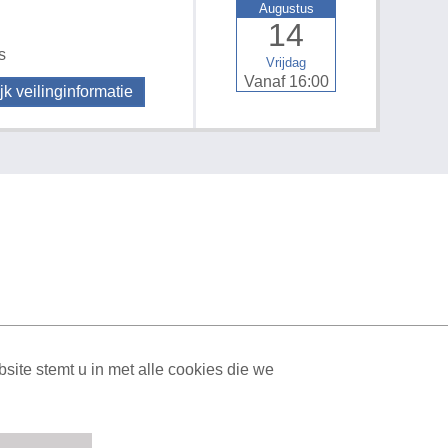
Augustus
14
s
Vrijdag
Vanaf 16:00
jk veilinginformatie
ML Sitemap
| All rights reserved v1.7.6 (NAD-WEB-2)
ite stemt u in met alle cookies die we