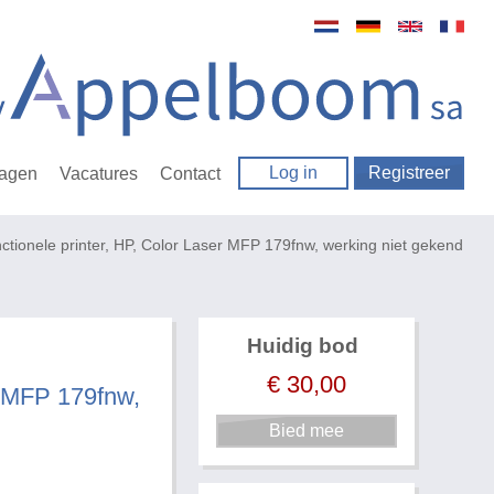
Log in
Registreer
ragen
Vacatures
Contact
nctionele printer, HP, Color Laser MFP 179fnw, werking niet gekend
Huidig bod
€
30,00
er MFP 179fnw,