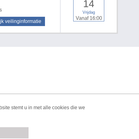
14
s
Vrijdag
Vanaf 16:00
jk veilinginformatie
ML Sitemap
| All rights reserved v1.7.6 (NAD-WEB-1)
ite stemt u in met alle cookies die we