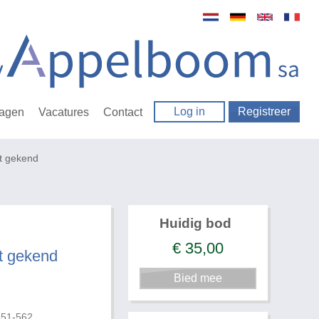
Log in
Registreer
ragen
Vacatures
Contact
t gekend
Huidig bod
€
35,00
t gekend
651-562