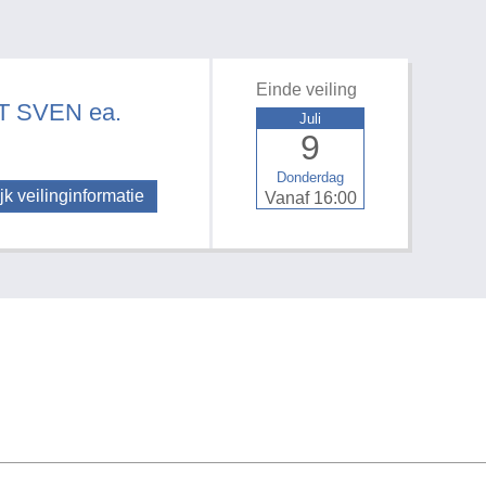
Einde veiling
 SVEN ea.
Juli
9
Donderdag
jk veilinginformatie
Vanaf 16:00