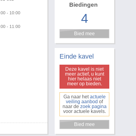
Biedingen
:00 - 10:00
4
:00 - 11:00
Foto 1 van 2
Einde kavel
Deze kavel is niet
meer actief, u kunt
hier helaas niet
meer op bieden.
Ga naar het
actuele
veiling aanbod
of
naar de
zoek pagina
voor actuele kavels.