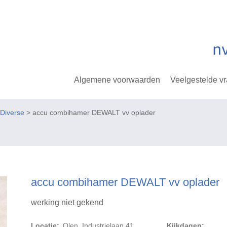
Algemene voorwaarden
Veelgestelde v
Diverse
> accu combihamer DEWALT vv oplader
accu combihamer DEWALT vv oplader
werking niet gekend
Locatie:
Olen, Industrielaan 41
Kijkdagen: