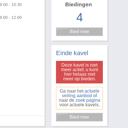
Biedingen
9:00 - 10:30
4
9:00 - 12:00
Foto 1 van 2
Einde kavel
Deze kavel is niet
meer actief, u kunt
hier helaas niet
meer op bieden.
Ga naar het
actuele
veiling aanbod
of
naar de
zoek pagina
voor actuele kavels.