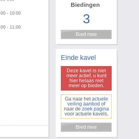
Biedingen
:00 - 10:00
3
:00 - 11:00
Foto 1 van 2
Einde kavel
Deze kavel is niet
meer actief, u kunt
hier helaas niet
meer op bieden.
Ga naar het
actuele
veiling aanbod
of
naar de
zoek pagina
voor actuele kavels.