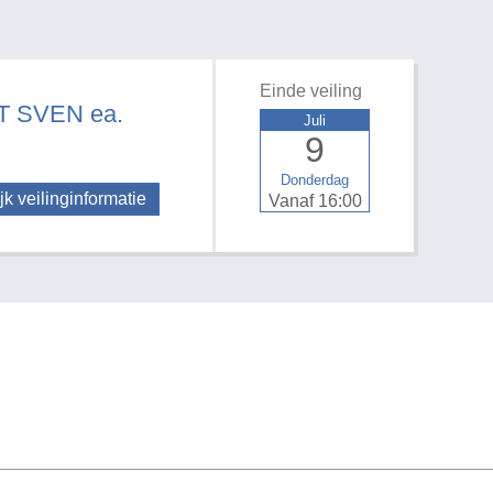
Einde veiling
 SVEN ea.
Juli
9
Donderdag
jk veilinginformatie
Vanaf 16:00