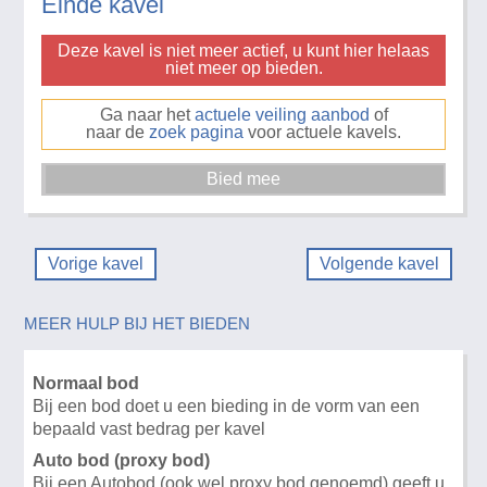
Einde kavel
Deze kavel is niet meer actief, u kunt hier helaas
niet meer op bieden.
Ga naar het
actuele veiling aanbod
of
naar de
zoek pagina
voor actuele kavels.
Vorige kavel
Volgende kavel
MEER HULP BIJ HET BIEDEN
Normaal bod
Bij een bod doet u een bieding in de vorm van een
bepaald vast bedrag per kavel
Auto bod (proxy bod)
Bij een Autobod (ook wel proxy bod genoemd) geeft u