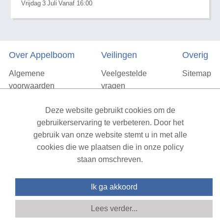
Vrijdag
3
Juli
Vanaf 16:00
Over Appelboom
Veilingen
Overig
Algemene
Veelgestelde
Sitemap
voorwaarden
vragen
Privacyverklaring
Deze website gebruikt cookies om de
Vacatures
gebruikerservaring te verbeteren. Door het
gebruik van onze website stemt u in met alle
Contact
cookies die we plaatsen die in onze policy
staan omschreven.
XML Sitemap
| All rights reserved v1.7.6 (NAD-WEB-1)
Ik ga akkoord
Lees verder...