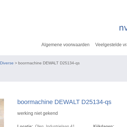
Algemene voorwaarden
Veelgestelde v
Diverse
> boormachine DEWALT D25134-qs
boormachine DEWALT D25134-qs
werking niet gekend
Locatie:
Olen, Industrielaan 41
Kijkdagen: