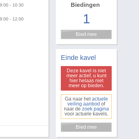
Biedingen
9:00 - 10:30
1
9:00 - 12:00
Foto 3 van 3
Einde kavel
Deze kavel is niet
meer actief, u kunt
hier helaas niet
meer op bieden.
Ga naar het
actuele
veiling aanbod
of
naar de
zoek pagina
voor actuele kavels.