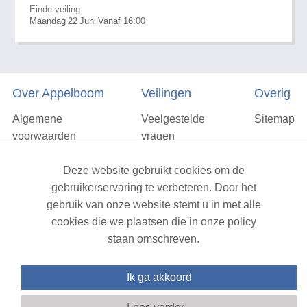
Einde veiling
Maandag
22
Juni
Vanaf 16:00
Over Appelboom
Veilingen
Overig
Algemene
Veelgestelde
Sitemap
voorwaarden
vragen
Privacyverklaring
Deze website gebruikt cookies om de
Vacatures
gebruikerservaring te verbeteren. Door het
gebruik van onze website stemt u in met alle
Contact
cookies die we plaatsen die in onze policy
staan omschreven.
XML Sitemap
| All rights reserved v1.7.6 (NAD-WEB-2)
Ik ga akkoord