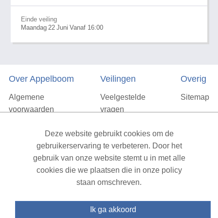
Einde veiling
Maandag
22
Juni
Vanaf 16:00
Over Appelboom
Veilingen
Overig
Algemene
Veelgestelde
Sitemap
voorwaarden
vragen
Privacyverklaring
Deze website gebruikt cookies om de
Vacatures
gebruikerservaring te verbeteren. Door het
gebruik van onze website stemt u in met alle
Contact
cookies die we plaatsen die in onze policy
staan omschreven.
XML Sitemap
| All rights reserved v1.7.6 (NAD-WEB-1)
Ik ga akkoord