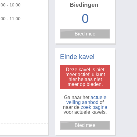
Biedingen
:00 - 10:00
0
:00 - 11:00
Foto 1 van 2
Einde kavel
Deze kavel is niet
meer actief, u kunt
hier helaas niet
meer op bieden.
Ga naar het
actuele
veiling aanbod
of
naar de
zoek pagina
voor actuele kavels.