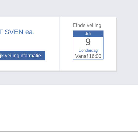
Einde veiling
 SVEN ea.
Juli
9
Donderdag
jk veilinginformatie
Vanaf 16:00