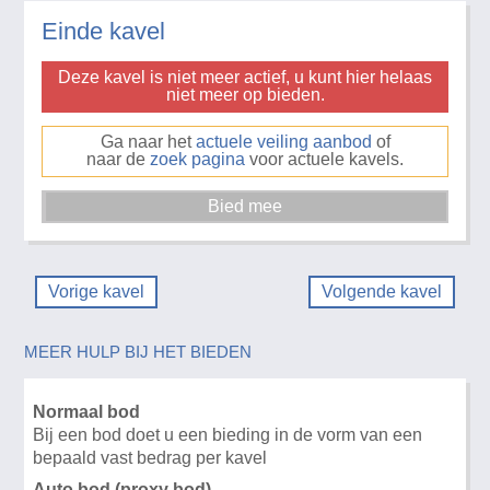
Einde kavel
Deze kavel is niet meer actief, u kunt hier helaas
niet meer op bieden.
Ga naar het
actuele veiling aanbod
of
naar de
zoek pagina
voor actuele kavels.
Vorige kavel
Volgende kavel
MEER HULP BIJ HET BIEDEN
Normaal bod
Bij een bod doet u een bieding in de vorm van een
bepaald vast bedrag per kavel
Auto bod (proxy bod)